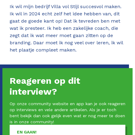
Ik wil mijn bedrijf Villa vol Stijl succesvol maken.
Ik wil in 2024 echt zelf het idee hebben van, dit
gaat de goede kant op! Dat ik tevreden ben met
wat ik presteer. Ik heb een zakelijke coach, die
zegt dat ik wat meer moet gaan zitten op de
branding. Daar moet ik nog veel over leren, ik wil
het plaatje compleet maken.
Reageren op dit
interview?
Op onze community website en app kan je ook reageren
op interviews en vele andere artikelen. Als je er toch
bent bekijk dan ook gelijk even wat er nog meer te doen
is in onze community!
EN GAAN!