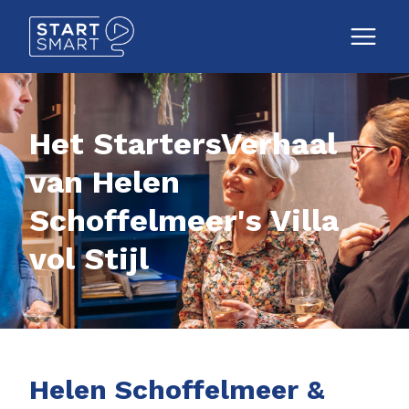
Het StartersVerhaal
van Helen
Schoffelmeer's Villa
vol Stijl
Helen Schoffelmeer &