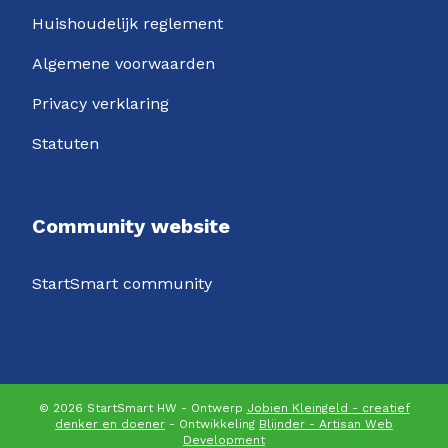
Huishoudelijk reglement
Algemene voorwaarden
Privacy verklaring
Statuten
Community website
StartSmart community
© 2026 StartSmart HW - Ontwerp
Jobien Kleingeld - creatief
denker en doener
- Ontwikkeling
Blijnder - Artisan Web
Development