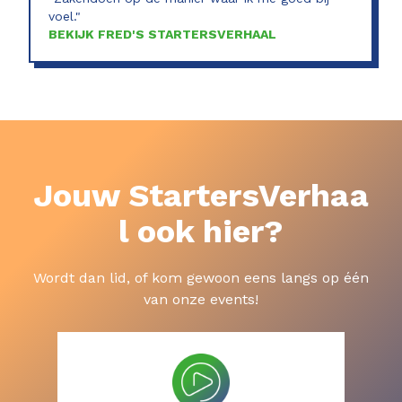
voel."
BEKIJK FRED'S STARTERSVERHAAL
Jouw StartersVerhaa
l ook hier?
Wordt dan lid, of kom gewoon eens langs op één
van onze events!