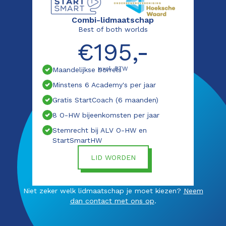
Combi-lidmaatschap
Best of both worlds
€195,-
excl. BTW
Maandelijkse borrels
Minstens 6 Academy's per jaar
Gratis StartCoach (6 maanden)
8 O-HW bijeenkomsten per jaar
Stemrecht bij ALV O-HW en
StartSmartHW
LID WORDEN
Niet zeker welk lidmaatschap je moet kiezen?
Neem
dan contact met ons op
.