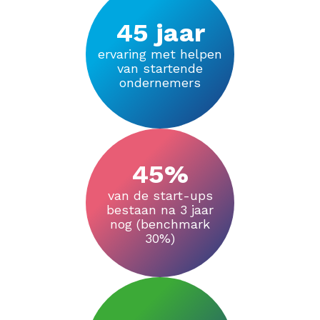
45 jaar
ervaring met helpen
van startende
ondernemers
45%
van de start-ups
bestaan na 3 jaar
nog (benchmark
30%)