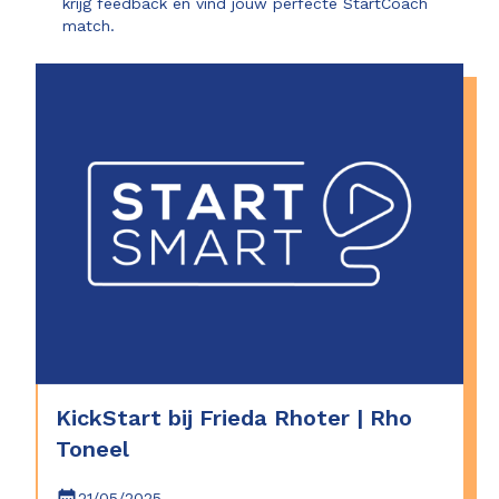
krijg feedback en vind jouw perfecte StartCoach
match.
KickStart bij Frieda Rhoter | Rho
Toneel
21/05/2025