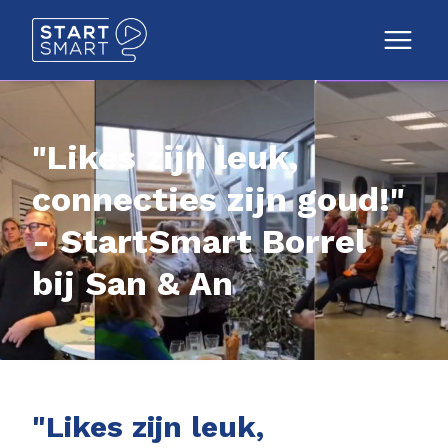
"Likes zijn leuk,
connecties zijn goud!"
- StartSmart Borrel
bij San & An
"Likes zijn leuk,