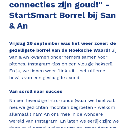
connecties zijn goud!" -
StartSmart Borrel bij San
& An
Vrijdag 26 september was het weer zover: de
gezelligste borrel van de Hoeksche Waard!
Bij
San & An kwamen ondernemers samen voor
pitches, Instagram-tips én een vleugje hekserij.
En ja, we liepen weer flink uit - het ultieme
bewijs van een geslaagde avond!
Van scroll naar succes
Na een levendige intro-ronde (waar we heel wat
nieuwe gezichten mochten begroeten - welkom
allemaal!) nam An ons mee in de wondere
wereld van Instagram. En laten we eerlijk zijn: we
doen er allemaal weleens wat op, maar doen we